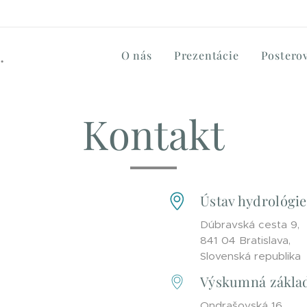
 i.
O nás
Prezentácie
Posterov
Kontakt
Ústav hydrológie 
Dúbravská cesta 9,
841 04 Bratislava,
Slovenská republika
Výskumná základ
Ondrašovská 16,