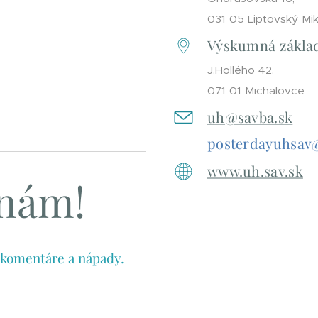
031 05 Liptovský Mi
Výskumná základ
J.Hollého 42,
071 01 Michalovce
uh@savba.sk
posterdayuhsav
www.uh.sav.sk
 nám!
 komentáre a nápady.