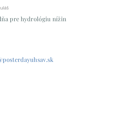
kuláš
ňa pre hydrológiu nížin
@posterdayuhsav.sk